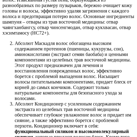
разнообразных по размеру пузырьков, бережно очищает кожу
головы и волосы, эффективно удаляя загрязнения с каждого
волоса и предотвращая потерю волос. Основные ингредиенты
шампуня – отвары из трав восточной медицины: отвар
чаянгханбангсу, отвар чинсенгмодан, отвар кукхвасан, отвар
хэсимтамосу (НС72+).
Абсолют Маскадля волос обогащена высоким
содержанием протеинов (пшеницы, кукурузы, сои),
аминокислотами (экстракт семян баобаба) и ценными
компонентами из целебных трав восточной медицины.
Этот продукт предназначен для лечения и
восстановления поврежденных волос, эффективно
борется с проблемой выпадения волос. Насыщает
волосы питательными компонентами, придает блеск от
корней до самых кончиков. Содержит только
натуральные компоненты для безопасного ухода за
волосами.
Абсолют Кондиционер с усиленным содержанием
экстракта из целебных трав восточной медицины
обеспечивает глубокое увлажнение волос и придает им
сияние, а также эффективно борется с проблемой
перхоти
.
Кондиционер включает в себя:
функциональный силикон и высокомолекулярный
силикон
,
которые придают волосам блеск. Кроме того,