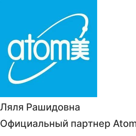
Перейти
к
содержимому
Ляля Рашидовна
Официальный партнер Ato