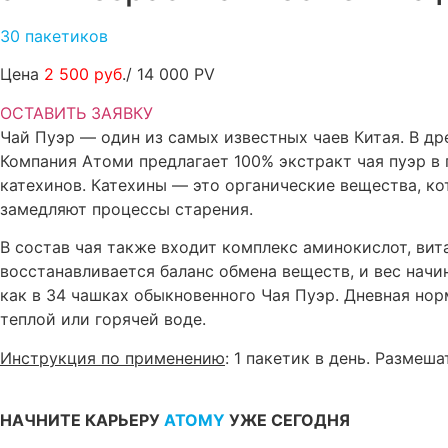
30 пакетиков
Цена
2 500 руб
./ 14 000 PV
ОСТАВИТЬ ЗАЯВКУ
Чай Пуэр — один из самых известных чаев Китая. В д
Компания Атоми предлагает 100% экстракт чая пуэр в 
катехинов. Катехины — это органические вещества, к
замедляют процессы старения.
В состав чая также входит комплекс аминокислот, вит
восстанавливается баланс обмена веществ, и вес начи
как в 34 чашках обыкновенного Чая Пуэр. Дневная нор
теплой или горячей воде.
Инструкция по применению
: 1 пакетик в день. Размеш
НАЧНИТЕ КАРЬЕРУ
ATOMY
УЖЕ СЕГОДНЯ