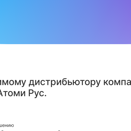
мому дистрибьютору компан
томи Рус.
ашению