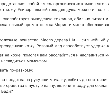
 представляет собой смесь органических компонентов 
 кожу. Универсальный гель для душа можно использов
ь способствует выведению токсинов, обильно питает и
ивлекательный аромат цветка Моринги мягко обволакив
полезные вещества. Масло дерева Ши — сильнейший у
врежденную кожу. Розовый мед способствует удержани
т на коже, помогая вам расслабиться и насладиться м
и насладиться моментом.
вать по-разному:
во средства на руку или мочалку, взбить до состояния
во средства в пустую ванну, включить воду для созда
ч Бади?